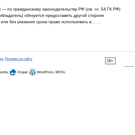
И
— по гражданскому законодательству РФ (см. гл. 54 ГК РФ)
обладатель) обязуется предоставить другой стороне
к или без указания срока право использовать в… …
ка
,
Реклама на сайте
18+
omla,
Drupal,
WordPress, MODx.