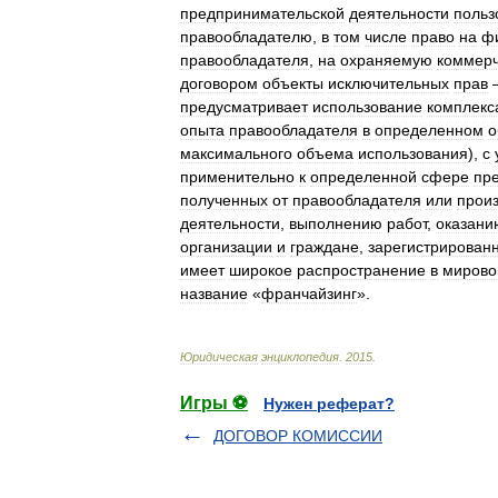
предпринимательской
деятельности
польз
правообладателю
,
в
том
числе
право
на
ф
правообладателя
,
на
охраняемую
коммер
договором
объекты
исключительных
прав
предусматривает
использование
комплекс
опыта
правообладателя
в
определенном
о
максимального
объема
использования
),
с
применительно
к
определенной
сфере
пр
полученных
от
правообладателя
или
прои
деятельности
,
выполнению
работ
,
оказани
организации
и
граждане
,
зарегистрирован
имеет
широкое
распространение
в
мирово
название
«
франчайзинг
».
Юридическая
энциклопедия
.
2015
.
Игры ⚽
Нужен реферат?
ДОГОВОР КОМИССИИ