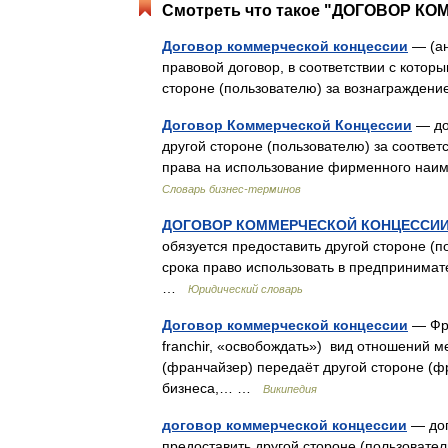
Смотреть что такое "ДОГОВОР КО
Договор коммерческой концессии
— (ан
правовой договор, в соответствии с котор
стороне (пользователю) за вознагражден
Договор Коммерческой Концессии
— до
другой стороне (пользователю) за соотве
права на использование фирменного на
Словарь бизнес-терминов
ДОГОВОР КОММЕРЧЕСКОЙ КОНЦЕССИ
обязуется предоставить другой стороне (п
срока право использовать в предпринима
…
Юридический словарь
Договор коммерческой концессии
— Фра
franchir, «освобождать») вид отношений 
(франчайзер) передаёт другой стороне (ф
бизнеса,… …
Википедия
договор коммерческой концессии
— дог
предоставить другой стороне (пользовател