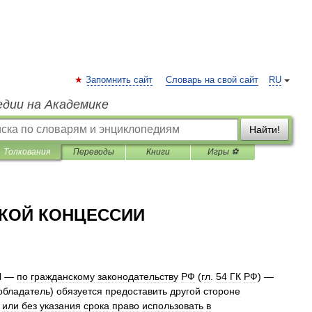
Запомнить сайт
Словарь на свой сайт
RU
едии на Академике
Найти!
Толкования
Переводы
Книги
Игры ⚽
КОЙ КОНЦЕССИИ
И
—
по
гражданскому
законодательству
РФ
(
гл
.
54
ГК
РФ
) —
обладатель
)
обязуется
предоставить
другой
стороне
или
без
указания
срока
право
использовать
в