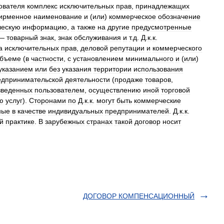
ователя
комплекс
исключительных
прав
,
принадлежащих
ирменное
наименование
и
(
или
)
коммерческое
обозначение
ческую
информацию
,
а
также
на
другие
предусмотренные
—
товарный
знак
,
знак
обслуживания
и
т
.
д
.
Д
.
к
.
к
.
а
исключительных
прав
,
деловой
репутации
и
коммерческого
бъеме
(
в
частности
,
с
установлением
минимального
и
(
или
)
указанием
или
без
указания
территории
использования
едпринимательской
деятельности
(
продаже
товаров
,
зведенных
пользователем
,
осуществлению
иной
торговой
ю
услуг
).
Сторонами
по
Д
.
к
.
к
.
могут
быть
коммерческие
ные
в
качестве
индивидуальных
предпринимателей
.
Д
.
к
.
к
.
й
практике
.
В
зарубежных
странах
такой
договор
носит
ДОГОВОР КОМПЕНСАЦИОННЫЙ