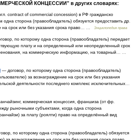
ММЕРЧЕСКОЙ КОНЦЕССИИ" в других словарях:
гл. contract of commercial concession) в РФ гражданско
ым одна сторона (правообладатель) обязуется предоставить др.
ие на срок или без указания срока право… …
Энциклопедия права
говор, по которому одна сторона (правообладатель) передает
тствующую плату и на определенный или неопределенный срок
именования, на коммерческую информацию, на товарный… …
И
— договор, по которому одна сторона (правообладатель)
ользователю) за вознаграждение на срок или без указания
тельской деятельности последнего комплекс исключительных…
нчайзинг, коммерческая концессия, франшиза (от фр.
между рыночными субъектами, когда одна сторона
ранчайзи) за плату (роялти) право на определённый вид
овор, по которому одна сторона (правообладатель) обязуется
ю) за вознаграждение на срок или без указания срока право